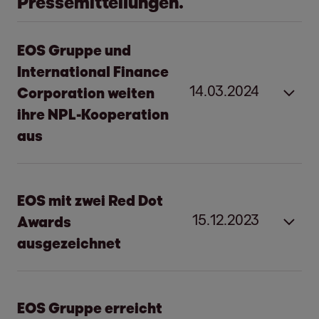
Pressemitteilungen.
EOS Gruppe und
International Finance
14.03.2024
Corporation weiten
ihre NPL-Kooperation
aus
EOS Gruppe und International
EOS mit zwei Red Dot
Finance Corporation weiten ihre
15.12.2023
Awards
NPL-Kooperation aus
ausgezeichnet
Hamburg, 14. März 2024
EOS mit zwei Red Dot Awards
EOS Gruppe erreicht
Neue Plattform mit einem Zielvolumen