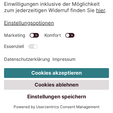
Verantwortlichen zu verlangen;
gemäß Art. 7 Abs. 3 DSGVO Ihre einmal
erteilte Einwilligung jederzeit gegenüber
uns zu widerrufen. Dies hat zur Folge,
dass wir die Datenverarbeitung, die auf
dieser Einwilligung beruhte, für die
Zukunft nicht mehr fortführen dürfen und
gemäß Art. 77 DSGVO sich bei einer
Aufsichtsbehörde zu beschweren. In der
Regel können Sie sich hierfür an die
Aufsichtsbehörde Ihres üblichen
Aufenthaltsortes oder Arbeitsplatzes
oder unseres Firmensitzes wenden.