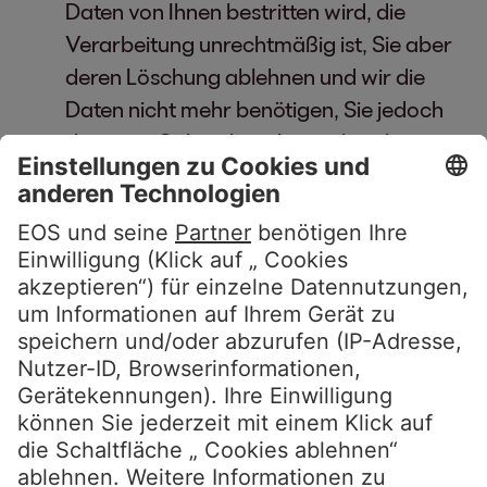
Daten von Ihnen bestritten wird, die
Verarbeitung unrechtmäßig ist, Sie aber
deren Löschung ablehnen und wir die
Daten nicht mehr benötigen, Sie jedoch
diese zur Geltendmachung, Ausübung
oder Verteidigung von
Rechtsansprüchen benötigen oder Sie
gemäß Art. 21 DSGVO Widerspruch
gegen die Verarbeitung eingelegt haben;
gemäß Art. 20 DSGVO Ihre
personenbezogenen Daten, die Sie uns
bereitgestellt haben, in einem
strukturierten, gängigen und
maschinenlesebaren Format zu erhalten
oder die Übermittlung an einen anderen