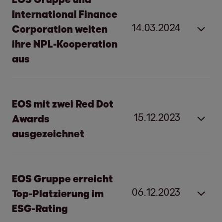
International Finance
14.03.2024
Corporation weiten
ihre NPL-Kooperation
aus
EOS Gruppe und International
EOS mit zwei Red Dot
Finance Corporation weiten ihre
15.12.2023
Awards
NPL-Kooperation aus
ausgezeichnet
Hamburg, 14. März 2024
EOS mit zwei Red Dot Awards
EOS Gruppe erreicht
Neue Plattform mit einem Zielvolumen
ausgezeichnet
06.12.2023
Top-Platzierung im
von 275 Millionen Euro für den Kauf und
ESG-Rating
die Abwicklung notleidender Kredite
Hamburg, 15. Dezember 2023