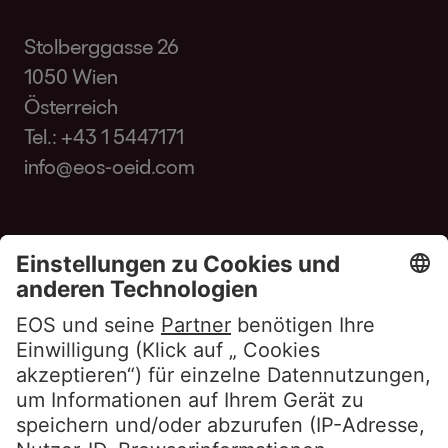
Stolberggasse 26
1050 Wien
Österreich
Tel.:
+43 1 5447171
info@eos-oeid.com
Kunden FAQ
Glossar
Portalzugang