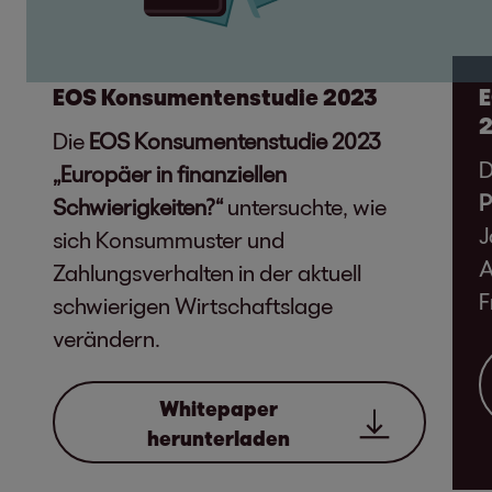
EOS Konsumentenstudie 2023
E
Die
EOS Konsumentenstudie 2023
D
„Europäer in finanziellen
P
Schwierigkeiten?“
untersuchte, wie
J
sich Konsummuster und
A
Zahlungsverhalten in der aktuell
F
schwierigen Wirtschaftslage
verändern.
Whitepaper
herunterladen